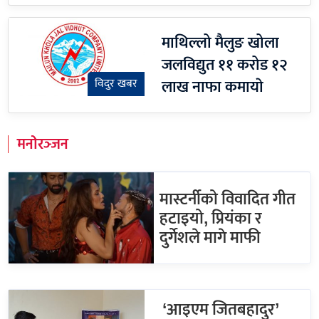
माथिल्लो मैलुङ खोला
जलविद्युत ११ करोड १२
लाख नाफा कमायाे
विदुर खबर
मनोरञ्जन
मास्टर्नीको विवादित गीत
हटाइयो, प्रियंका र
दुर्गेशले मागे माफी
‘आइएम जितबहादुर’