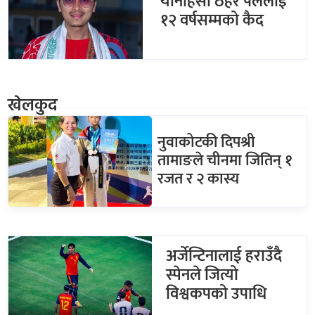
यौनहिंसा ठहरे पललाई
१२ वर्षसम्मको कैद
खेलकुद
नुवाकोटकी दिपश्री
तामाङले चीनमा जितिन् १
रजत र २ कास्य
अर्जेन्टिनालाई हराउँदै
स्पेनले जित्यो
विश्वकपको उपाधि