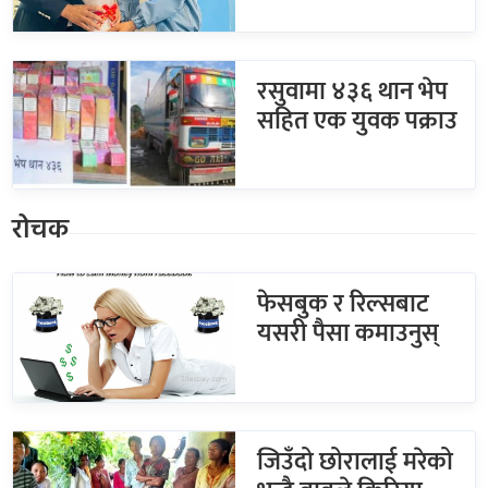
रसुवामा ४३६ थान भेप
सहित एक युवक पक्राउ
रोचक
फेसबुक र रिल्सबाट
यसरी पैसा कमाउनुस्
जिउँदो छोरालाई मरेको