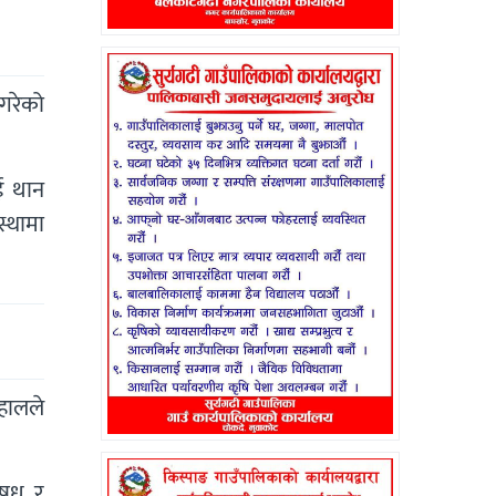
गरेको
ुई थान
स्थामा
ाहालले
औषध र