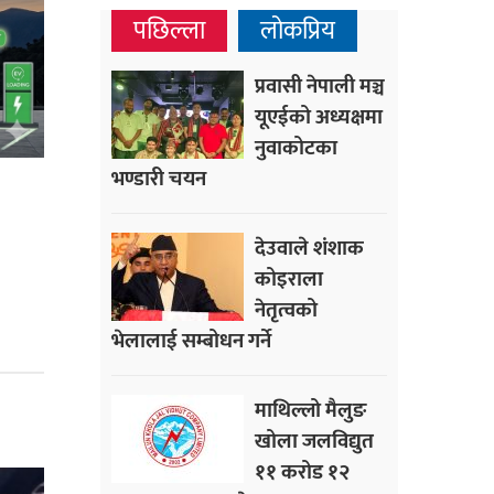
पछिल्ला
लोकप्रिय
प्रवासी नेपाली मञ्च
यूएईको अध्यक्षमा
नुवाकोटका
भण्डारी चयन
देउवाले शंशाक
कोइराला
नेतृत्वको
भेलालाई सम्बोधन गर्ने
माथिल्लो मैलुङ
खोला जलविद्युत
११ करोड १२