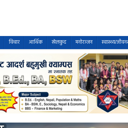
विचार
आर्थिक
खेलकुद
मनोरञ्जन
स्वास्थ्य/जीवन