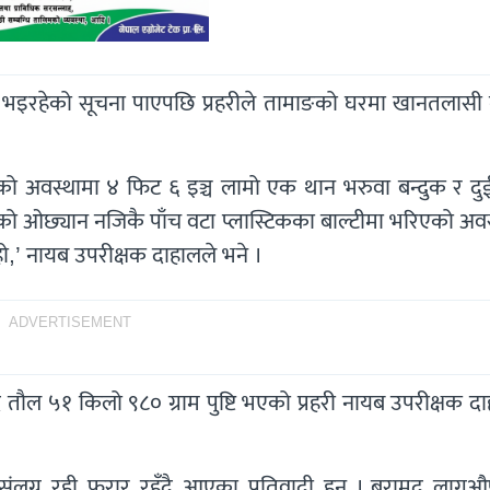
ार भइरहेको सूचना पाएपछि प्रहरीले तामाङको घरमा खानतलासी 
काएको अवस्थामा ४ फिट ६ इञ्च लामो एक थान भरुवा बन्दुक र द
ाको ओछ्यान नजिकै पाँच वटा प्लास्टिकका बाल्टीमा भरिएको अव
हो,’ नायब उपरीक्षक दाहालले भने ।
ADVERTISEMENT
 तौल ५१ किलो ९८० ग्राम पुष्टि भएको प्रहरी नायब उपरीक्षक द
संलग्न रही फरार रहँदै आएका प्रतिवादी हुन् । बरामद लागु