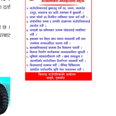
दर्ता
ो छ ।
घरबाट