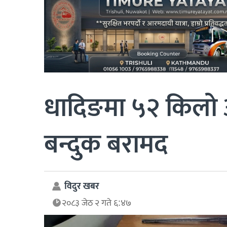
धादिङमा ५२ किलो 
बन्दुक बरामद
विदुर खबर
२०८३ जेठ २ गते ६:४७