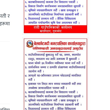
मती र
हरूमा