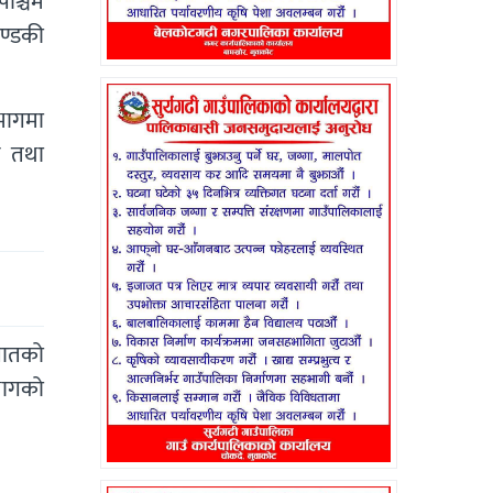
पश्चिम
ण्डकी
भागमा
छ तथा
पातको
–भागको