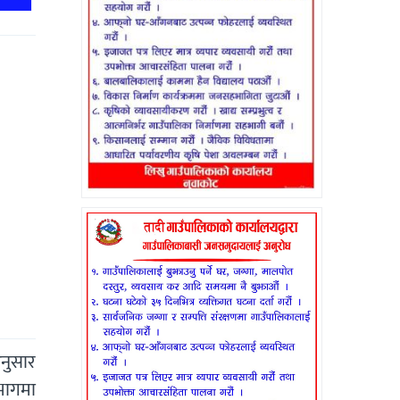
नुसार
–भागमा