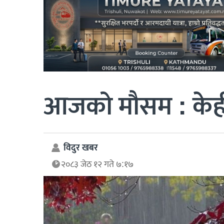
आजको मौसम : केही 
विदुर खबर
२०८३ जेठ १२ गते ७:१७