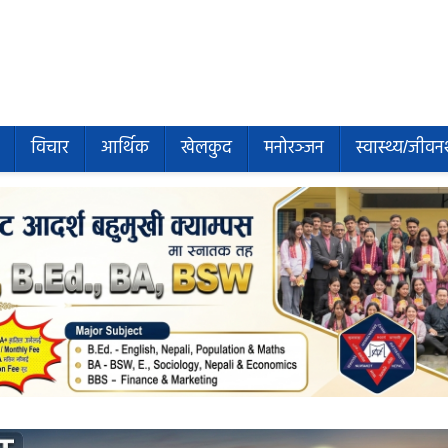
विचार
आर्थिक
खेलकुद
मनोरञ्जन
स्वास्थ्य/जीवन