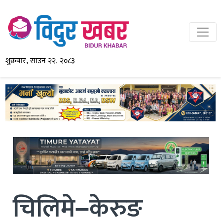
शुक्रबार, साउन २२, २०८३
चिलिमे–केरुङ