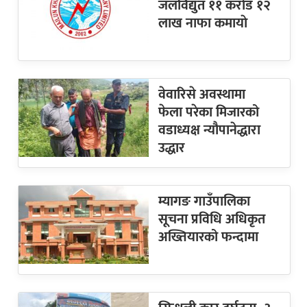
जलविद्युत ११ करोड १२
लाख नाफा कमायाे
वेवारिसे अवस्थामा
फेला परेका मिजारको
वडाध्यक्ष न्यौपानेद्धारा
उद्धार
म्यागङ गाउँपालिका
सूचना प्रविधि अधिकृत
अख्तियारको फन्दामा