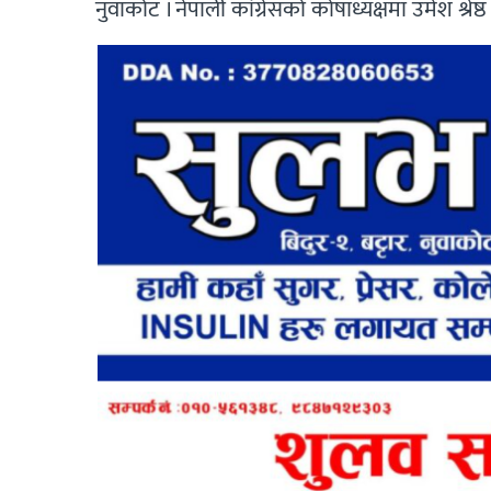
नुवाकोट । नेपाली कांग्रेसको कोषाध्यक्षमा उमेश श्रे