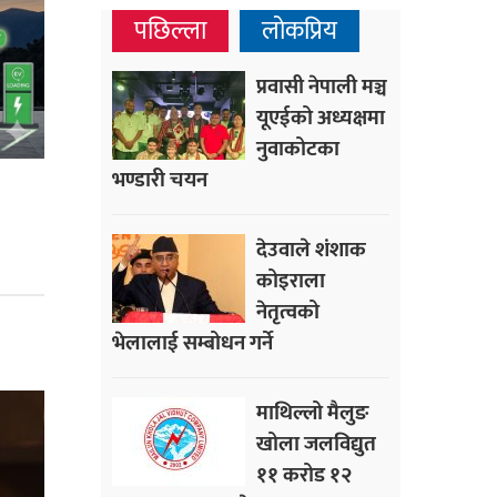
पछिल्ला
लोकप्रिय
प्रवासी नेपाली मञ्च
यूएईको अध्यक्षमा
नुवाकोटका
भण्डारी चयन
देउवाले शंशाक
कोइराला
नेतृत्वको
भेलालाई सम्बोधन गर्ने
माथिल्लो मैलुङ
खोला जलविद्युत
११ करोड १२