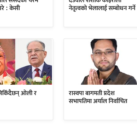
्त्रीले संसदको चरम
देउवाले शंशाक कोइराला
रे : केसी
नेतृत्वको भेलालाई सम्बोधन गर्ने
किँदैछन् ओली र
रास्वपा बागमती प्रदेश
सभापतिमा अर्याल निर्वाचित