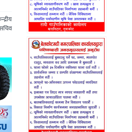
द्रीय
यसचिव