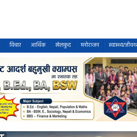
विचार
आर्थिक
खेलकुद
मनोरञ्जन
स्वास्थ्य/जीवन