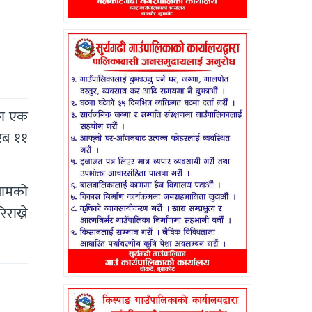
का एक
रिब ११
्यामको
राख्ने