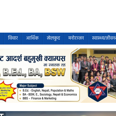
विचार
आर्थिक
खेलकुद
मनोरञ्जन
स्वास्थ्य/जीवन