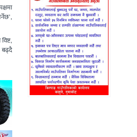
क्षमा
्नेछ’,
विष्ट,
 बढ्दै