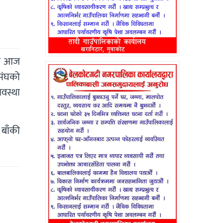
री आज
संघको
यवस्था
 बाँकी