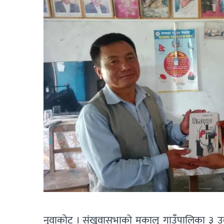
नुवाकाेट । संखुवासभाको मकालु गाउँपालिका ३ उ