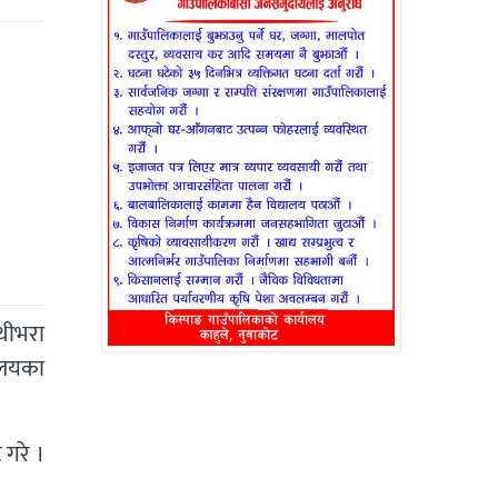
ाथीभरा
ारलयका
गरे ।