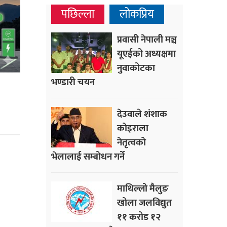
पछिल्ला
लोकप्रिय
प्रवासी नेपाली मञ्च
यूएईको अध्यक्षमा
नुवाकोटका
भण्डारी चयन
देउवाले शंशाक
कोइराला
नेतृत्वको
भेलालाई सम्बोधन गर्ने
माथिल्लो मैलुङ
खोला जलविद्युत
११ करोड १२