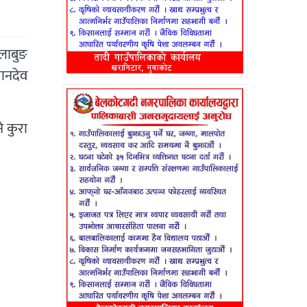
लाबुङ
ानदेव
े कुरा