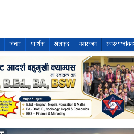
विचार
आर्थिक
खेलकुद
मनोरञ्जन
स्वास्थ्य/जीवन