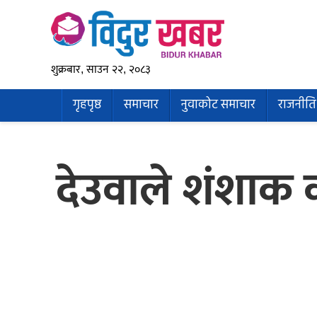
शुक्रबार, साउन २२, २०८३
गृहपृष्ठ
समाचार
नुवाकोट समाचार
राजनीति
देउवाले शंशाक 