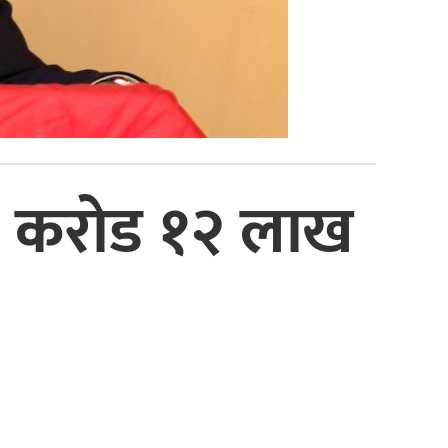
११ करोड १२ लाख