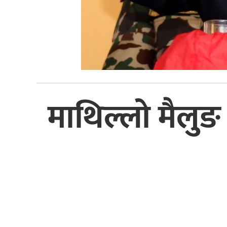
माथिल्लो मैलु