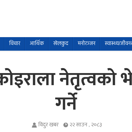
विचार
आर्थिक
खेलकुद
मनोरञ्जन
स्वास्थ्य/जीवन
कोइराला नेतृत्वको 
गर्ने
विदुर खबर
२२ साउन , २०८३