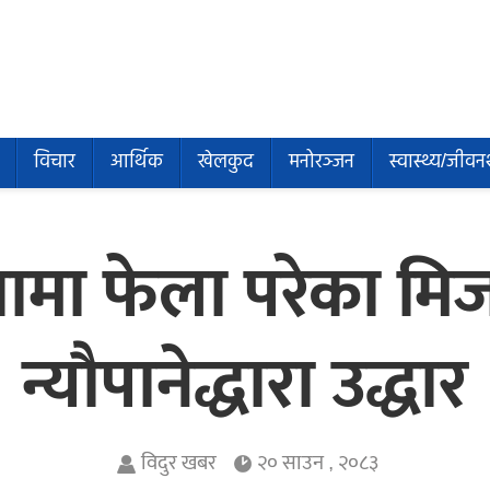
विचार
आर्थिक
खेलकुद
मनोरञ्जन
स्वास्थ्य/जीवन
थामा फेला परेका मिज
न्यौपानेद्धारा उद्धार
विदुर खबर
२० साउन , २०८३