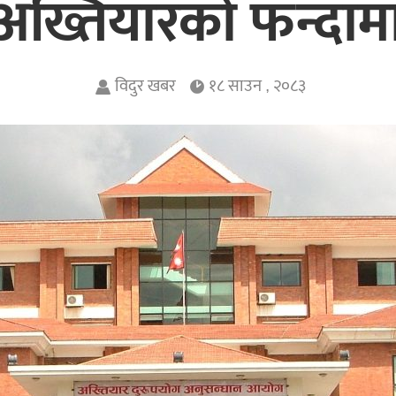
अख्तियारको फन्दाम
विदुर खबर
१८ साउन , २०८३