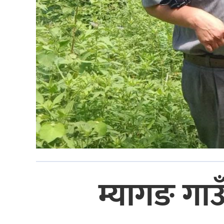
म्यागङ गाउ