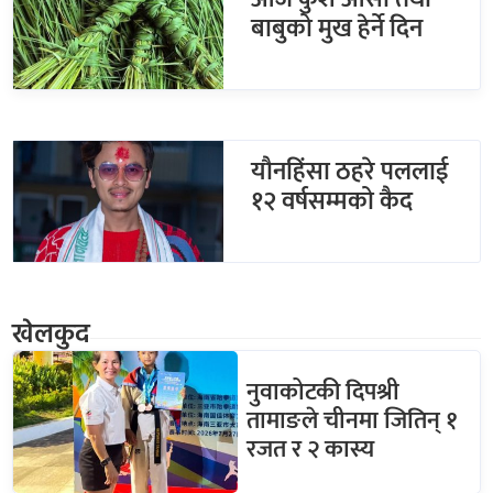
बाबुको मुख हेर्ने दिन
यौनहिंसा ठहरे पललाई
१२ वर्षसम्मको कैद
खेलकुद
नुवाकोटकी दिपश्री
तामाङले चीनमा जितिन् १
रजत र २ कास्य