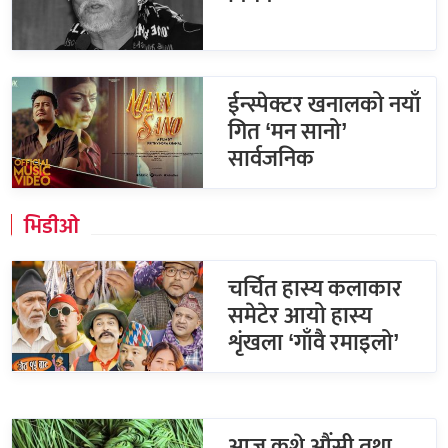
ईन्स्पेक्टर खनालको नयाँ
गित ‘मन सानो’
सार्वजनिक
भिडीओ
चर्चित हास्य कलाकार
समेटेर आयो हास्य
शृंखला ‘गाँवै रमाइलो’
आज कुशे औंसी तथा