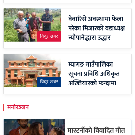
वेवारिसे अवस्थामा फेला
परेका मिजारको वडाध्यक्ष
न्यौपानेद्धारा उद्धार
विदुर खबर
म्यागङ गाउँपालिका
सूचना प्रविधि अधिकृत
अख्तियारको फन्दामा
विदुर खबर
मनोरञ्जन
मास्टर्नीको विवादित गीत