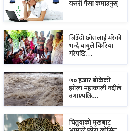
यसरी पैसा कमाउनुस्
जिउँदो छोरालाई मरेको
भन्दै बाबुले किरिया
गरेपछि…
७० हजार बोकेको
झोला महाकाली नदीले
बगाएपछि…
चितुवाको मुखबाट
आमाले छोरा खोसिन्…