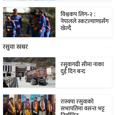
विश्वकप लिग-२ :
नेपालले स्कटल्याण्डसँग
खेल्दै
रसुवा खबर
रसुवागढी सीमा नाका
दुई दिन बन्द
रास्वपा रसुवाको
सभापतिमा वसन्त भट्ट