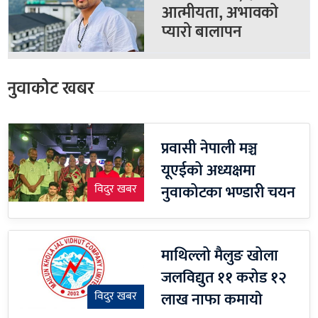
आत्मीयता, अभावको
प्यारो बालापन
नुवाकोट खबर
प्रवासी नेपाली मञ्च
यूएईको अध्यक्षमा
नुवाकोटका भण्डारी चयन
विदुर खबर
माथिल्लो मैलुङ खोला
जलविद्युत ११ करोड १२
लाख नाफा कमायाे
विदुर खबर