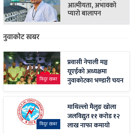
आत्मीयता, अभावको
प्यारो बालापन
नुवाकोट खबर
प्रवासी नेपाली मञ्च
यूएईको अध्यक्षमा
नुवाकोटका भण्डारी चयन
विदुर खबर
माथिल्लो मैलुङ खोला
जलविद्युत ११ करोड १२
लाख नाफा कमायाे
विदुर खबर