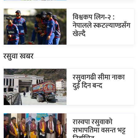
विश्वकप लिग-२ :
नेपालले स्कटल्याण्डसँग
खेल्दै
रसुवा खबर
रसुवागढी सीमा नाका
दुई दिन बन्द
रास्वपा रसुवाको
सभापतिमा वसन्त भट्ट