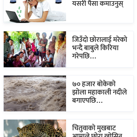
यसरी पैसा कमाउनुस्
जिउँदो छोरालाई मरेको
भन्दै बाबुले किरिया
गरेपछि…
७० हजार बोकेको
झोला महाकाली नदीले
बगाएपछि…
चितुवाको मुखबाट
आमाले छोरा खोसिन्…