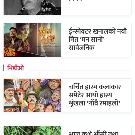
ईन्स्पेक्टर खनालको नयाँ
गित ‘मन सानो’
सार्वजनिक
भिडीओ
चर्चित हास्य कलाकार
समेटेर आयो हास्य
शृंखला ‘गाँवै रमाइलो’
आज कुशे औंसी तथा