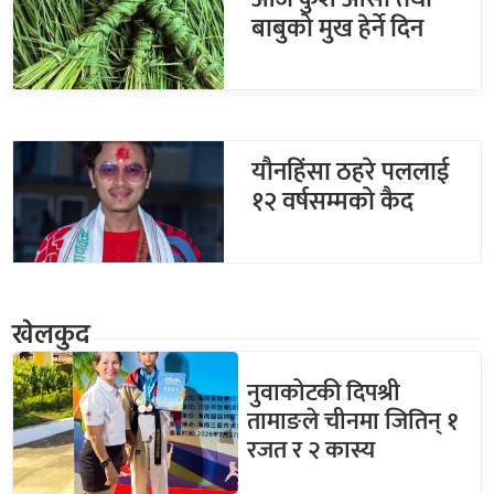
बाबुको मुख हेर्ने दिन
यौनहिंसा ठहरे पललाई
१२ वर्षसम्मको कैद
खेलकुद
नुवाकोटकी दिपश्री
तामाङले चीनमा जितिन् १
रजत र २ कास्य