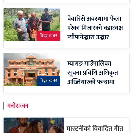
वेवारिसे अवस्थामा फेला
परेका मिजारको वडाध्यक्ष
न्यौपानेद्धारा उद्धार
विदुर खबर
म्यागङ गाउँपालिका
सूचना प्रविधि अधिकृत
अख्तियारको फन्दामा
विदुर खबर
मनोरञ्जन
मास्टर्नीको विवादित गीत