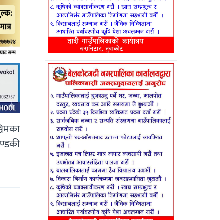
चिमका
ण्डकी