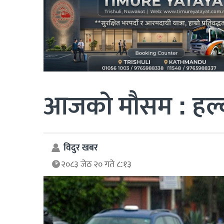
आजको मौसम : हल्का
विदुर खबर
२०८३ जेठ २० गते ८:१३