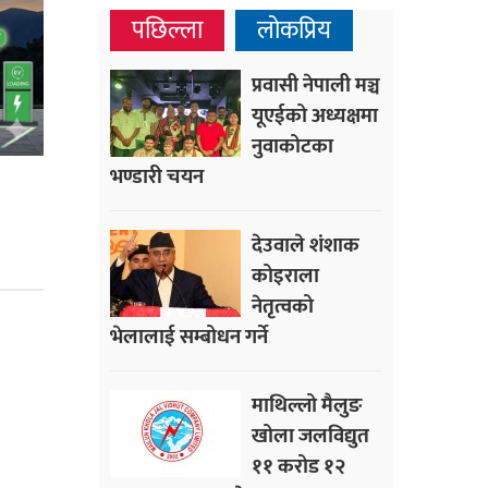
पछिल्ला
लोकप्रिय
प्रवासी नेपाली मञ्च
यूएईको अध्यक्षमा
नुवाकोटका
भण्डारी चयन
देउवाले शंशाक
कोइराला
नेतृत्वको
भेलालाई सम्बोधन गर्ने
माथिल्लो मैलुङ
खोला जलविद्युत
११ करोड १२