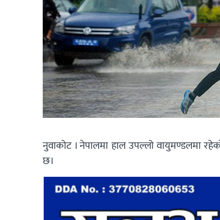
नुवाकोट । नेपालमा हाल उपल्लो वायुमण्डलमा रहेको
छ।