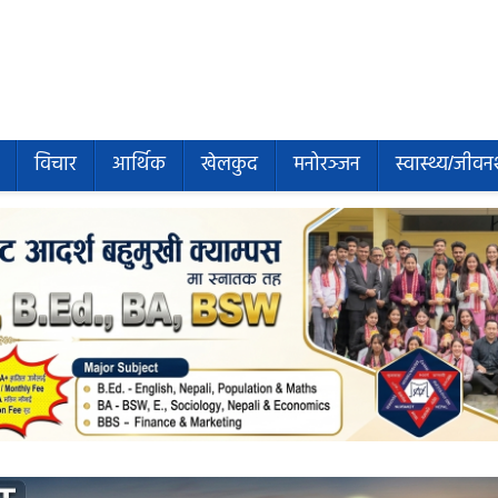
विचार
आर्थिक
खेलकुद
मनोरञ्जन
स्वास्थ्य/जीवन