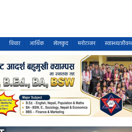
विचार
आर्थिक
खेलकुद
मनोरञ्जन
स्वास्थ्य/जीवन