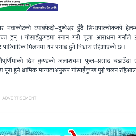
नवाकोटको घ्याबफेदी–दुप्चेश्वर हुँदै सिन्धपाल्चोकको हेलम्बु
ेका हुन् । गोसाइँकुण्डमा स्नान गरी पूजा–आराधना गर्नाले 
े र पारिवारिक मिलनमा थप पगाढ हुने विश्वास रहिआएको छ ।
जनैपूर्णिमाको दिन कुण्डको जलाशयमा फूल–प्रसाद चढाउँदा सम्
 पूरा हुने धार्मिक मान्यताअनुरूप गोसाइँकुण्ड पुग्ने चलन रहि
ADVERTISEMENT