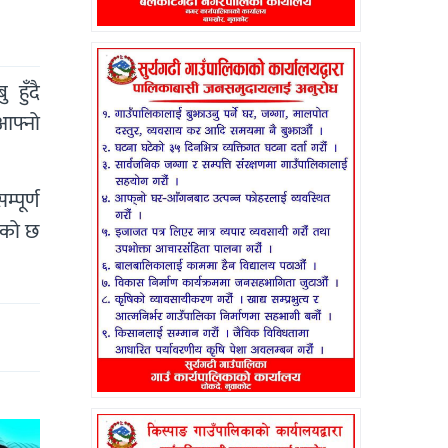
 हुँदै
आफ्नो
पूर्ण
आएको छ