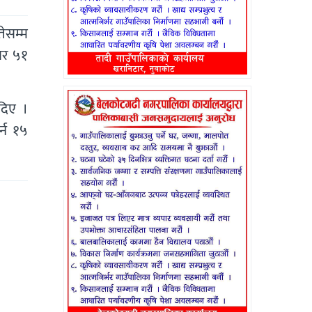
ेसम्म
ार ५१
दिए ।
्न १५