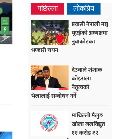
पछिल्ला
लोकप्रिय
प्रवासी नेपाली मञ्च
यूएईको अध्यक्षमा
नुवाकोटका
भण्डारी चयन
देउवाले शंशाक
कोइराला
नेतृत्वको
भेलालाई सम्बोधन गर्ने
माथिल्लो मैलुङ
खोला जलविद्युत
११ करोड १२