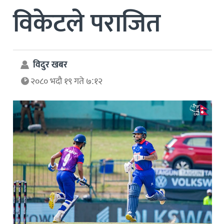
विकेटले पराजित
विदुर खबर
२०८० भदौ १९ गते ७:१२