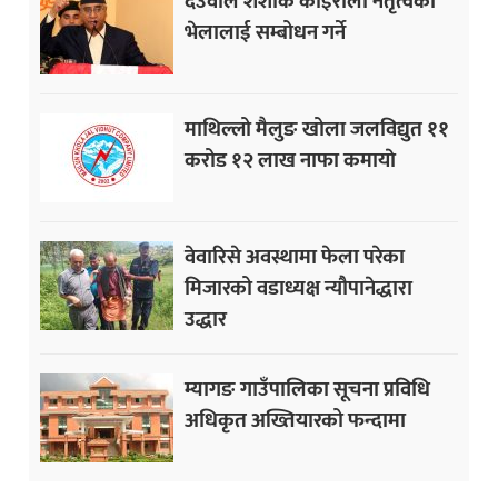
देउवाले शंशाक कोइराला नेतृत्वको
भेलालाई सम्बोधन गर्ने
माथिल्लो मैलुङ खोला जलविद्युत ११
करोड १२ लाख नाफा कमायाे
वेवारिसे अवस्थामा फेला परेका
मिजारको वडाध्यक्ष न्यौपानेद्धारा
उद्धार
म्यागङ गाउँपालिका सूचना प्रविधि
अधिकृत अख्तियारको फन्दामा