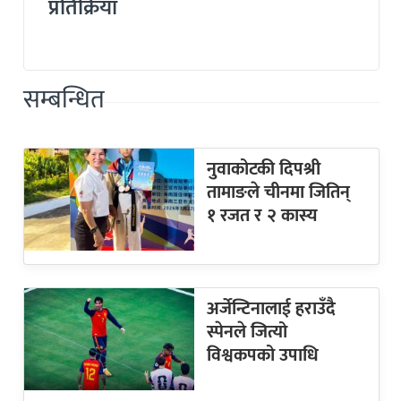
प्रतिक्रिया
सम्बन्धित
नुवाकोटकी दिपश्री
तामाङले चीनमा जितिन्
१ रजत र २ कास्य
अर्जेन्टिनालाई हराउँदै
स्पेनले जित्यो
विश्वकपको उपाधि