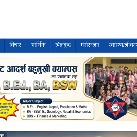
विचार
आर्थिक
खेलकुद
मनोरञ्जन
स्वास्थ्य/जीवन