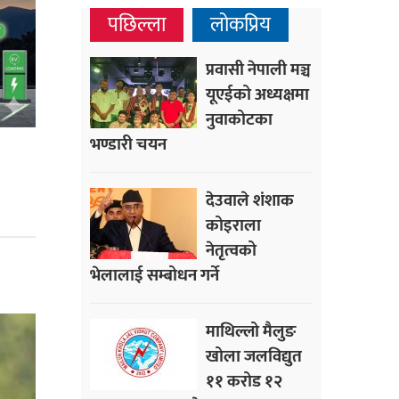
पछिल्ला
लोकप्रिय
प्रवासी नेपाली मञ्च
यूएईको अध्यक्षमा
नुवाकोटका
भण्डारी चयन
देउवाले शंशाक
कोइराला
नेतृत्वको
भेलालाई सम्बोधन गर्ने
माथिल्लो मैलुङ
खोला जलविद्युत
११ करोड १२