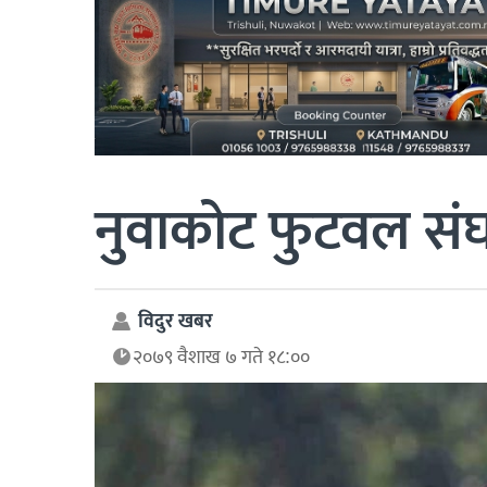
नुवाकोट फुटवल संघक
विदुर खबर
२०७९ वैशाख ७ गते १८:००