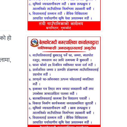
ेको हो
 लामा,