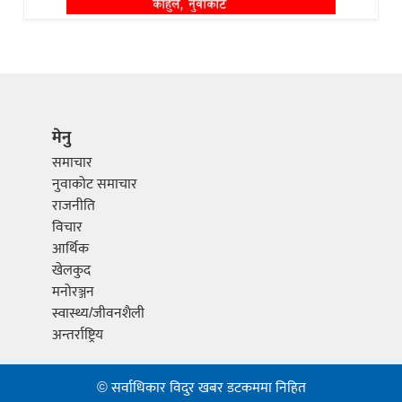
मेनु
समाचार
नुवाकोट समाचार
राजनीति
विचार
आर्थिक
खेलकुद
मनोरञ्जन
स्वास्थ्य/जीवनशैली
अन्तर्राष्ट्रिय
© सर्वाधिकार विदुर खबर डटकममा निहित