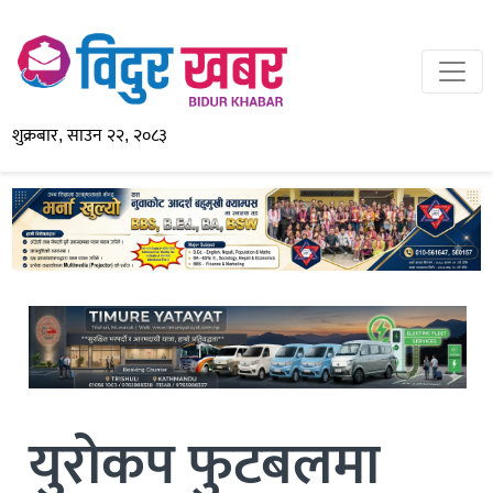
शुक्रबार, साउन २२, २०८३
युरोकप फुटबलमा