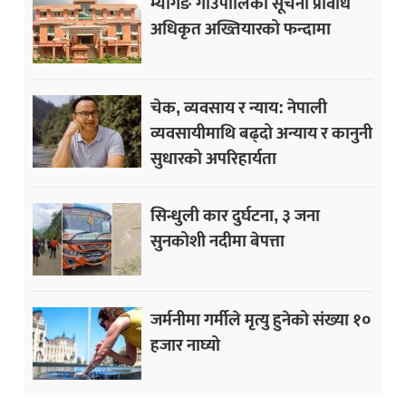
म्यागङ गाउँपालिका सूचना प्रविधि
अधिकृत अख्तियारको फन्दामा
चेक, व्यवसाय र न्याय: नेपाली
व्यवसायीमाथि बढ्दो अन्याय र कानुनी
सुधारको अपरिहार्यता
सिन्धुली कार दुर्घटना, ३ जना
सुनकोशी नदीमा बेपत्ता
जर्मनीमा गर्मीले मृत्यु हुनेको संख्या १०
हजार नाघ्यो