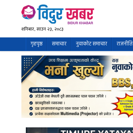
शनिबार, साउन २३, २०८३
गृहपृष्ठ
समाचार
नुवाकोट समाचार
राजनीति