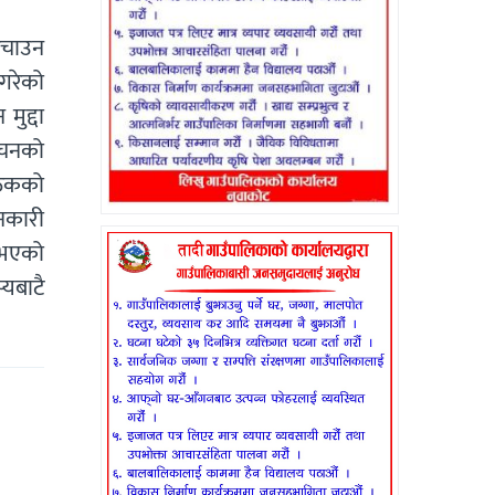
 बचाउन
 गरेको
ुद्दा
वाचनको
ैठकको
ानकारी
 भएको
यबाटै