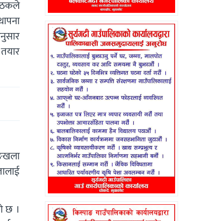
ैठकले
्थापना
नुसार
 तयार
ङ्खला
ेतालाई
को छ ।