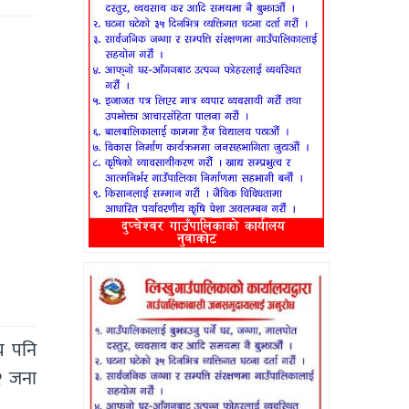
य पनि
२ जना