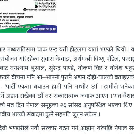
ार मध्यरातिसम्म याक एन्ड यती होटलमा वार्ता भएको थियो । वा
योजन गरिरहेका सुवास नेम्वाङ, अर्थमन्त्री विष्णु पौडेल, परराष्ट्रम
 घनश्याम भुसाल, सुरेन्द्र पाण्डे, गोकर्ण विष्ट र योगेश भट्
ताहरूको बीचमा पनि आ–आफ्नो पुरानै अडान दोहो-याएको बताइएक
‘पार्टी एकता बचाउन हामी पनि गम्भीर छौं । हामीले भनेका प
पर्ने अडान राखेका छौं तर सकारात्मक जवाफ आएन ।’गत वैश
्वासको मत दिन नेपाल समूहका २६ सांसद अनुपस्थित भएका थिए 
ेपालबीच भएको संवादमा कुनै सहमति जुट्न सकेन ।
ादेवी भण्डारीले नयाँ सरकार गठन गर्न आह्वान गरेपछि नेपाल 