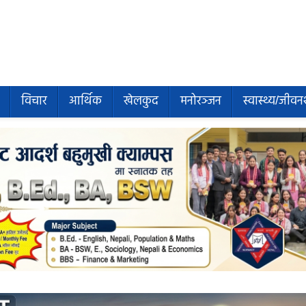
विचार
आर्थिक
खेलकुद
मनोरञ्जन
स्वास्थ्य/जीवन