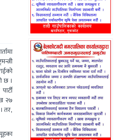
र्तामा
न्त्री
टराईको
ो छ ।
ार्टी
ाख २७
। तर,
समूहका