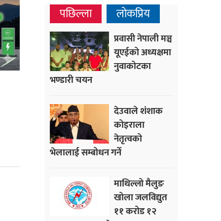
पछिल्ला
लोकप्रिय
प्रवासी नेपाली मञ्च
यूएईको अध्यक्षमा
नुवाकोटका
भण्डारी चयन
देउवाले शंशाक
कोइराला
नेतृत्वको
भेलालाई सम्बोधन गर्ने
माथिल्लो मैलुङ
खोला जलविद्युत
११ करोड १२