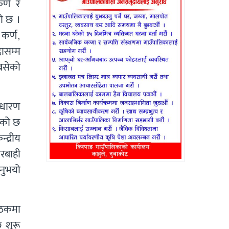
र्ण र
ो छ ।
 कर्ण,
दासम्म
बसेको
ाधारण
एको छ
्द्रीय
रबाही
उनुभयो
बैठकमा
ि शुरू