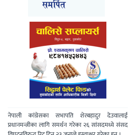
नेपाली कांग्रेसका सभापति शेरबहादुर देउवालाई
प्रधानमन्त्रीका लागि समर्थन गरेका २६ सांसदमध्ये संसद
विघटनविरुद्ध रिट दिन २३ जनाले हस्ताक्षर गरेका हुन् ।