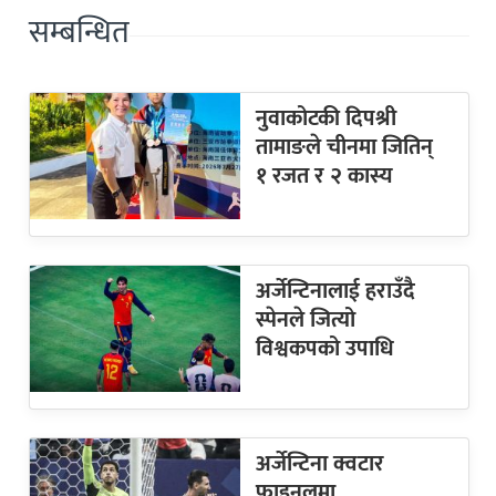
सम्बन्धित
नुवाकोटकी दिपश्री
तामाङले चीनमा जितिन्
१ रजत र २ कास्य
अर्जेन्टिनालाई हराउँदै
स्पेनले जित्यो
विश्वकपको उपाधि
अर्जेन्टिना क्वटार
फाइनलमा