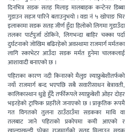
दिनभित्र सडक सतह मिलाइ मालबाहक कन्टेनर डिब्बा
गुडाउन सहज पारिने बताउनुभयो । वडा नं ५ खोपाङ भिर
इलाकामा सडक सतह जीर्ण हुँदा हिलोको लिगमा गुडाउँदा
तलका पार्टपुर्जा ठोकिने, लिगभन्दा बाहिर चक्का पर्दा
दुर्घटनाको जोखिम बढिरहेको अवस्थामा राजमार्ग मर्मतका
लागि स्काभेटर आउँदा सडक मर्मत हुनेमा चालकलाई
आशावादी बनाएको छ ।
पहिराका कारण नदी किनारको मैलुङ स्याफ्रुबेशीतर्फको
नयाँ राजमार्ग बन्द भएपछि सबै सवारीसाधन बेत्रावती,
कालिकास्थान धुञ्चे हुँदै तर्फीरूपले स्याफ्रुबेशी ओहर दोहर
भइरहेको ट्राफिक प्रहरीले जनाएको छ । प्राकृतिक रूपमै
गत विगतको तुलना ठाउँठाउँमा सडकका माथि वा
तलबाट जाने पहिराको प्रकोपमा कमी आएको र
खाल्डाखुल्डी परेका राजमार्गको सतह मिलाउन सडक