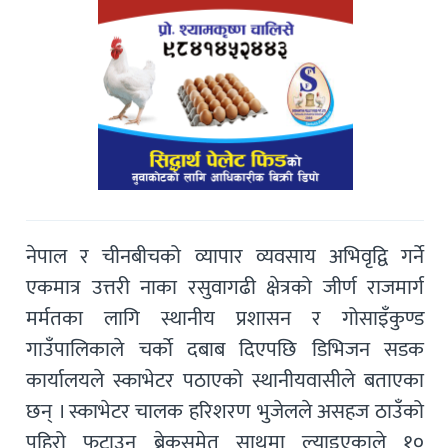
नेपाल र चीनबीचको व्यापार व्यवसाय अभिवृद्वि गर्ने
एकमात्र उत्तरी नाका रसुवागढी क्षेत्रको जीर्ण राजमार्ग
मर्मतका लागि स्थानीय प्रशासन र गोसाइँकुण्ड
गाउँपालिकाले चर्काे दबाब दिएपछि डिभिजन सडक
कार्यालयले स्काभेटर पठाएको स्थानीयवासीले बताएका
छन् । स्काभेटर चालक हरिशरण भुजेलले असहज ठाउँको
पहिरो फुटाउन ब्रेकसमेत साथमा ल्याइएकाले १०