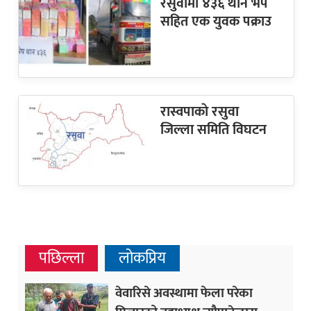
रसुवामा ४३६ थान भेप
सहित एक युवक पक्राउ
रास्वपाकाे रसुवा
जिल्ला समिति विघटन
पछिल्ला
लोकप्रिय
वेवारिसे अवस्थामा फेला परेका