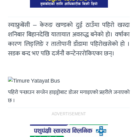
स्याफ्रुबेंसी – केरुङ खण्डको दुई ठाउँमा पहिराे खस्दा
शनिबार बिहानदेखि यातायात अवरुद्ध बनेकाे हो। वर्षाका
कारण लिङ्लिङे र तातोपानी डाँडामा पहिरोखसेकाे हाे ।
सडक बन्द भए पछि दर्जनौ‌ं कन्टेनररोकिएका छन्।
पहिरो पन्छाउन सन्जेन हाइड्रोबाट डोजर मगाइएको प्रहरीले जनाएको
छ ।
ADVERTISEMENT