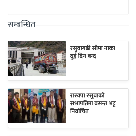
सम्बन्धित
रसुवागढी सीमा नाका
दुई दिन बन्द
रास्वपा रसुवाको
सभापतिमा वसन्त भट्ट
निर्वाचित