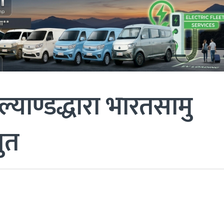
्ल्याण्डद्धारा भारतसामु
तुत