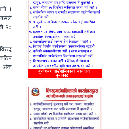
ायो ।
ोक्सले
ले २०
िरुद्व
 कठिन
१ अंक