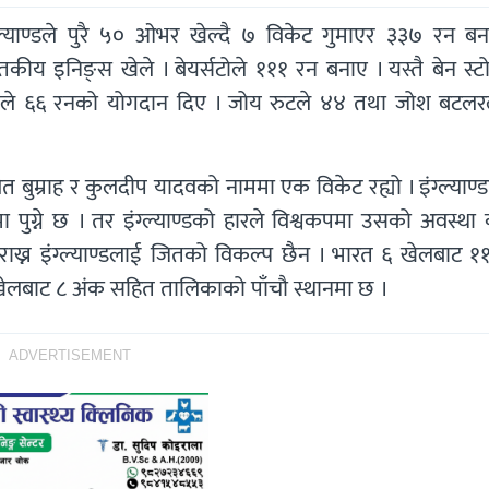
्ल्याण्डले पुरै ५० ओभर खेल्दै ७ विकेट गुमाएर ३३७ रन बन
शतकीय इनिङ्स खेले । बेयर्सटोले १११ रन बनाए । यस्तै बेन स्ट
यले ६६ रनको योगदान दिए । जोय रुटले ४४ तथा जोश बटलर
 बुम्राह र कुलदीप यादवको नाममा एक विकेट रह्यो । इंग्ल्याण्डव
ुग्ने छ । तर इंग्ल्याण्डको हारले विश्वकपमा उसको अवस्था
राख्न इंग्ल्याण्डलाई जितको विकल्प छैन । भारत ६ खेलबाट १
 खेलबाट ८ अंक सहित तालिकाको पाँचौ स्थानमा छ ।
ADVERTISEMENT