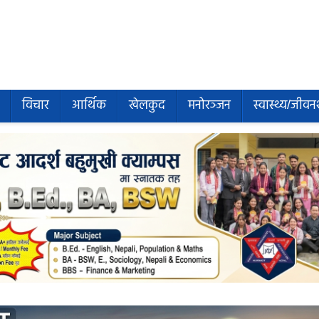
विचार
आर्थिक
खेलकुद
मनोरञ्जन
स्वास्थ्य/जीवन