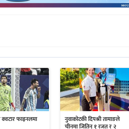
िना क्वटार फाइनलमा
नुवाकोटकी दिपश्री तामाङले
चीनमा जितिन् १ रजत र २