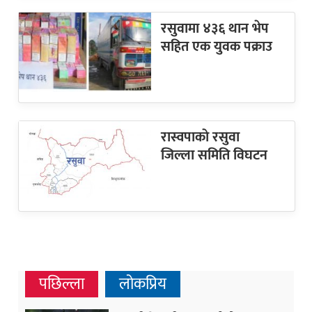
रसुवामा ४३६ थान भेप
सहित एक युवक पक्राउ
रास्वपाकाे रसुवा
जिल्ला समिति विघटन
पछिल्ला
लोकप्रिय