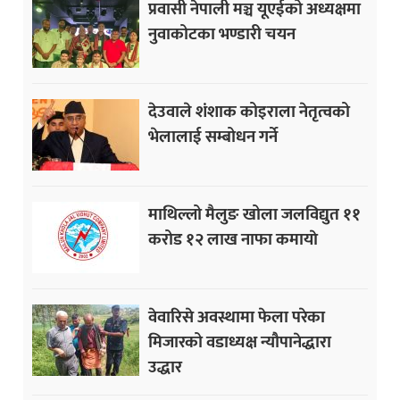
प्रवासी नेपाली मञ्च यूएईको अध्यक्षमा
नुवाकोटका भण्डारी चयन
देउवाले शंशाक कोइराला नेतृत्वको
भेलालाई सम्बोधन गर्ने
माथिल्लो मैलुङ खोला जलविद्युत ११
करोड १२ लाख नाफा कमायाे
वेवारिसे अवस्थामा फेला परेका
मिजारको वडाध्यक्ष न्यौपानेद्धारा
उद्धार