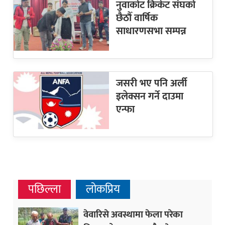
नुवाकोट क्रिकेट संघको
छैठौँ वार्षिक
साधारणसभा सम्पन्न
जसरी भए पनि अर्ली
इलेक्सन गर्ने दाउमा
एन्फा
पछिल्ला
लोकप्रिय
वेवारिसे अवस्थामा फेला परेका