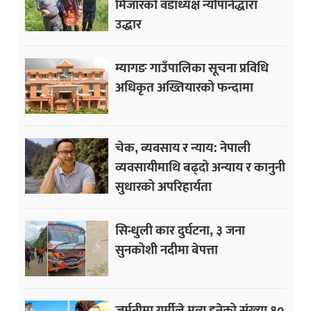
मिजारको वडाध्यक्ष न्यौपानेद्धारा
उद्धार
म्यागङ गाउँपालिका सूचना प्रविधि
अधिकृत अख्तियारको फन्दामा
चेक, व्यवसाय र न्याय: नेपाली
व्यवसायीमाथि बढ्दो अन्याय र कानुनी
सुधारको अपरिहार्यता
सिन्धुली कार दुर्घटना, ३ जना
सुनकोशी नदीमा बेपत्ता
जर्मनीमा गर्मीले मृत्यु हुनेको संख्या १०