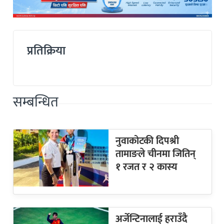
प्रतिक्रिया
सम्बन्धित
नुवाकोटकी दिपश्री
तामाङले चीनमा जितिन्
१ रजत र २ कास्य
अर्जेन्टिनालाई हराउँदै