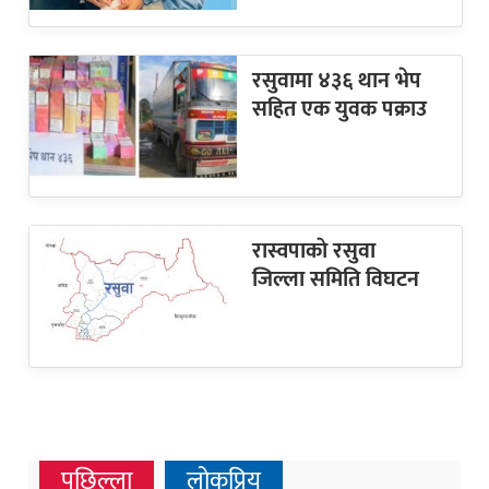
रसुवामा ४३६ थान भेप
सहित एक युवक पक्राउ
रास्वपाकाे रसुवा
जिल्ला समिति विघटन
पछिल्ला
लोकप्रिय