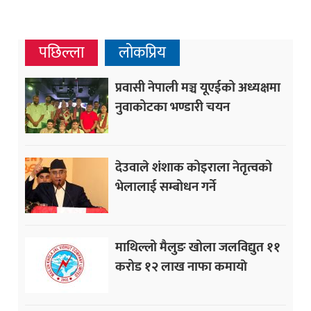
पछिल्ला
लोकप्रिय
प्रवासी नेपाली मञ्च यूएईको अध्यक्षमा
नुवाकोटका भण्डारी चयन
देउवाले शंशाक कोइराला नेतृत्वको
भेलालाई सम्बोधन गर्ने
माथिल्लो मैलुङ खोला जलविद्युत ११
करोड १२ लाख नाफा कमायाे