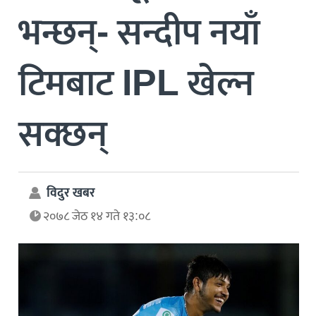
भन्छन्- सन्दीप नयाँ
टिमबाट IPL खेल्न
सक्छन्
विदुर खबर
२०७८ जेठ १४ गते १३:०८