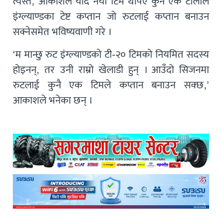
त्यस्तै, आकाशले यदि नयाँ टिम थपिए कुनै एक टोलीले
इंग्ल्याण्डका टेष्ट कप्तान जो रुटलाई कप्तान बनाउन
सक्नेसमेत भविष्यवाणी गरे ।
‘म मान्छु रुट इंग्ल्याण्डको टी-२० टिमको नियमित सदस्य
होइनन्, तर उनी राम्रो खेलाडी हुन् । आउँदो सिजनमा
रुटलाई कुनै एक टिमले कप्तान बनाउन सक्छ,’
आकाशले भनेका छन् ।