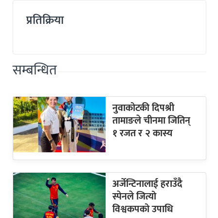
प्रतिक्रिया
सम्बन्धित
नुवाकोटकी दिपश्री
तामाङले चीनमा जितिन्
१ रजत र २ कास्य
अर्जेन्टिनालाई हराउँदै
स्पेनले जित्यो
विश्वकपको उपाधि