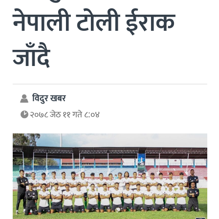
नेपाली टोली ईराक
जाँदै
विदुर खबर
२०७८ जेठ ११ गते ८:०४