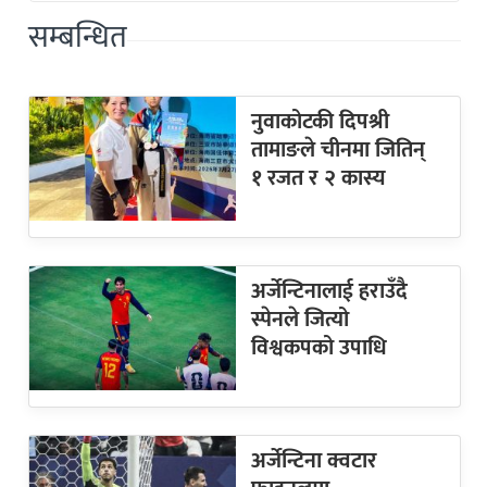
सम्बन्धित
नुवाकोटकी दिपश्री
तामाङले चीनमा जितिन्
१ रजत र २ कास्य
अर्जेन्टिनालाई हराउँदै
स्पेनले जित्यो
विश्वकपको उपाधि
अर्जेन्टिना क्वटार