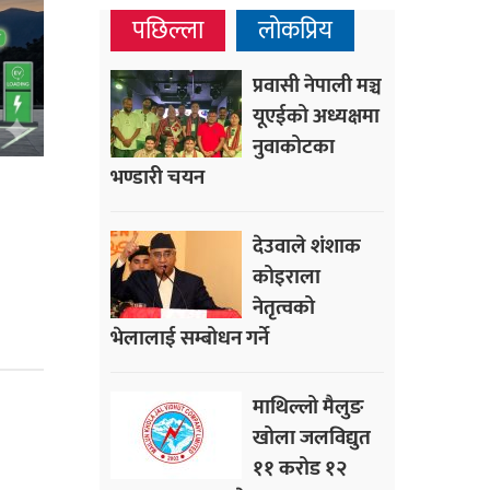
पछिल्ला
लोकप्रिय
प्रवासी नेपाली मञ्च
यूएईको अध्यक्षमा
नुवाकोटका
भण्डारी चयन
देउवाले शंशाक
कोइराला
नेतृत्वको
भेलालाई सम्बोधन गर्ने
माथिल्लो मैलुङ
खोला जलविद्युत
११ करोड १२