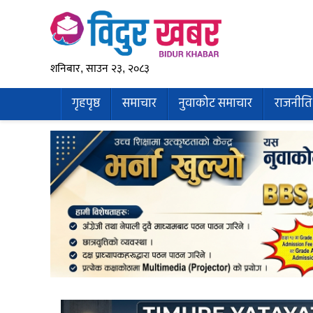
शनिबार, साउन २३, २०८३
गृहपृष्ठ
समाचार
नुवाकोट समाचार
राजनीति