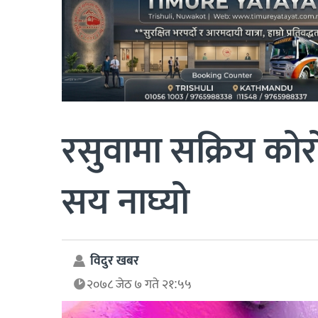
रसुवामा सक्रिय कोर
सय नाघ्यो
विदुर खबर
२०७८ जेठ ७ गते २१:५५