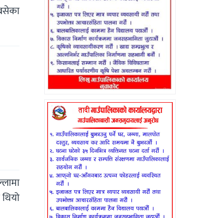
बसेका
्लामा
 थियो