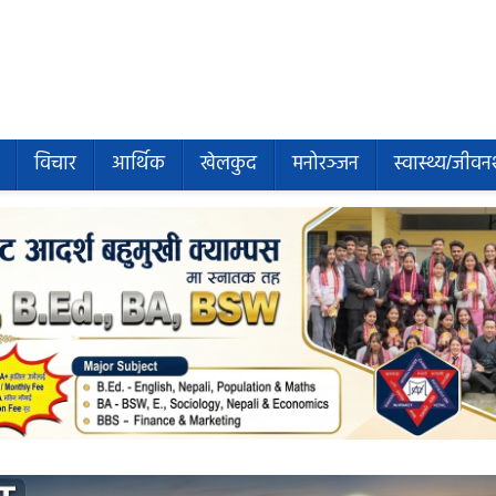
विचार
आर्थिक
खेलकुद
मनोरञ्जन
स्वास्थ्य/जीवन