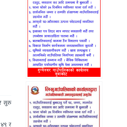
र सुरु
 ४९ र