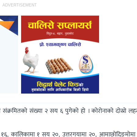
ADVERTISEMENT
 संक्रमितको संख्या २ सय ६ पुगेको हो । कोरोनाको दोस्रो लह
डमा १६, कालिकामा १ सय २०, उत्तरगयामा २०, आमाछोदिङ्‍मोमा