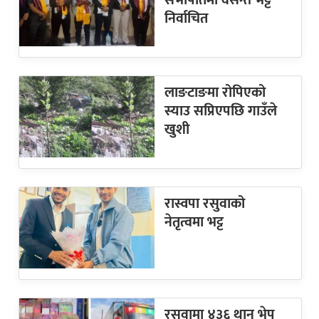
सभापतिमा वसन्त भट्ट
निर्वाचित
लाङटाङमा रोपिएको
स्याउ सप्रिएपछि गाउँले
खुशी
रास्वपा रसुवाको
नेतृत्वमा भट्ट
रसुवामा ४३६ थान भेप