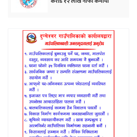
करोड १२ लाख नाफा कमायाे