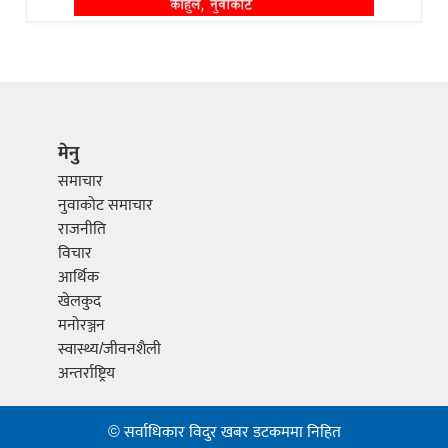
मेनु
समाचार
नुवाकोट समाचार
राजनीति
विचार
आर्थिक
खेलकुद
मनोरञ्जन
स्वास्थ्य/जीवनशैली
अन्तर्राष्ट्रिय
© सर्वाधिकार विदुर खबर डटकममा निहित