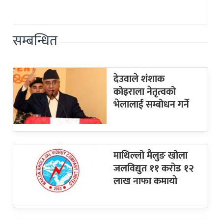
सम्बन्धित
देउवाले शंशाक
कोइराला नेतृत्वको
भेलालाई सम्बोधन गर्ने
माथिल्लो मैलुङ खोला
जलविद्युत ११ करोड १२
लाख नाफा कमायाे