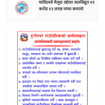
माथिल्लो मैलुङ खोला जलविद्युत ११
करोड १२ लाख नाफा कमायाे