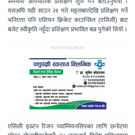
समयमा औपचारिक प्रशिक्षण शुरु गर्ने बताउनुभयो ।
यसअघि यही साउन २१ गते मङ्गलबारदेखि प्रशिक्षण गर्ने
भनिएता पनि एशियन क्रिकेट काउन्सिल (एसिसी) बाट
बजेट स्वीकृति नहुँदा प्रशिक्षण प्रभावित बन्न पुगेको थियो ।
ADVERTISEMENT
एसिसी इस्र्टन रिजन च्याम्पियनसिपका लागि छनोटमा