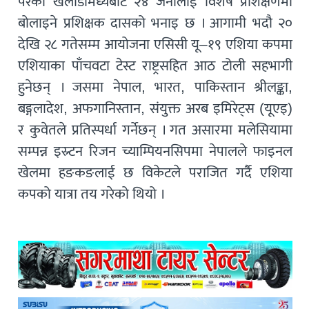
परेका खेलाडीमध्येबाटै २४ जनालाई विशेष प्रशिक्षणमा
बोलाइने प्रशिक्षक दासको भनाइ छ । आगामी भदौ २०
देखि २८ गतेसम्म आयोजना एसिसी यू–१९ एशिया कपमा
एशियाका पाँचवटा टेस्ट राष्ट्रसहित आठ टोली सहभागी
हुनेछन् । जसमा नेपाल, भारत, पाकिस्तान श्रीलङ्का,
बङ्गलादेश, अफगानिस्तान, संयुक्त अरब इमिरेट्स (यूएइ)
र कुवेतले प्रतिस्पर्धा गर्नेछन् । गत असारमा मलेसियामा
सम्पन्न इस्र्टन रिजन च्याम्पियनसिपमा नेपालले फाइनल
खेलमा हङकङलाई छ विकेटले पराजित गर्दै एशिया
कपको यात्रा तय गरेको थियो ।