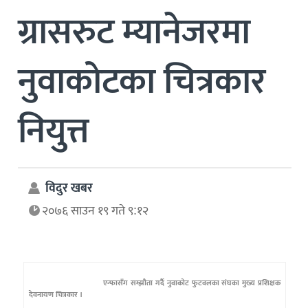
ग्रासरुट म्यानेजरमा
नुवाकोटका चित्रकार
नियुत्त
विदुर खबर
२०७६ साउन १९ गते ९:१२
एन्फासँग सम्झौता गर्दै नुवाकोट फुटवलका संघका मुख्य प्रशिक्षक
देवनायण चित्रकार ।