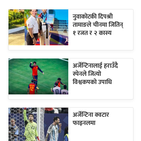
नुवाकोटकी दिपश्री
तामाङले चीनमा जितिन्
१ रजत र २ कास्य
अर्जेन्टिनालाई हराउँदै
स्पेनले जित्यो
विश्वकपको उपाधि
अर्जेन्टिना क्वटार
फाइनलमा