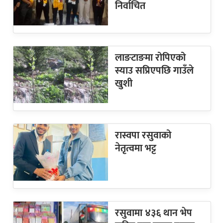
निर्वाचित
लाङटाङमा रोपिएको
स्याउ सप्रिएपछि गाउँले
खुशी
रास्वपा रसुवाको
नेतृत्वमा भट्ट
रसुवामा ४३६ थान भेप