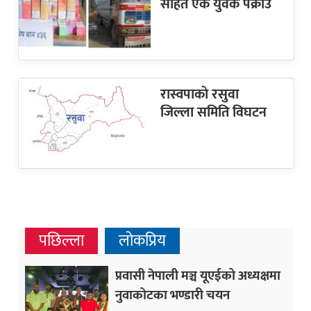
सहित एक युवक पक्राउ
रास्वपाकाे रसुवा
जिल्ला समिति विघटन
पछिल्ला
लोकप्रिय
प्रवासी नेपाली मञ्च यूएईको अध्यक्षमा
नुवाकोटका भण्डारी चयन