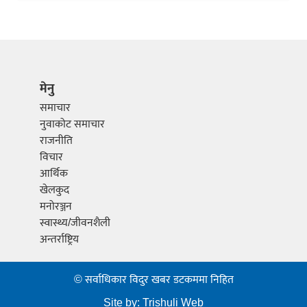
मेनु
समाचार
नुवाकोट समाचार
राजनीति
विचार
आर्थिक
खेलकुद
मनोरञ्जन
स्वास्थ्य/जीवनशैली
अन्तर्राष्ट्रिय
© सर्वाधिकार विदुर खबर डटकममा निहित
Site by:
Trishuli Web