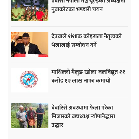
प्रवासी नेपाली मञ्च यूएईको अध्यक्षमा
नुवाकोटका भण्डारी चयन
देउवाले शंशाक कोइराला नेतृत्वको
भेलालाई सम्बोधन गर्ने
माथिल्लो मैलुङ खोला जलविद्युत ११
करोड १२ लाख नाफा कमायाे
वेवारिसे अवस्थामा फेला परेका
मिजारको वडाध्यक्ष न्यौपानेद्धारा
उद्धार