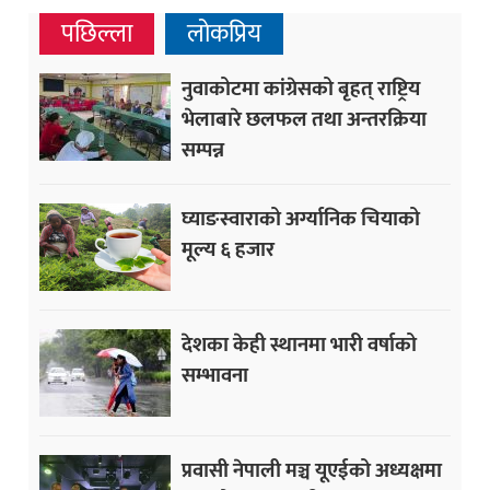
पछिल्ला
लोकप्रिय
नुवाकोटमा कांग्रेसको बृहत् राष्ट्रिय
भेलाबारे छलफल तथा अन्तरक्रिया
सम्पन्न
घ्याङस्वाराको अर्ग्यानिक चियाको
मूल्य ६ हजार
देशका केही स्थानमा भारी वर्षाको
सम्भावना
प्रवासी नेपाली मञ्च यूएईको अध्यक्षमा