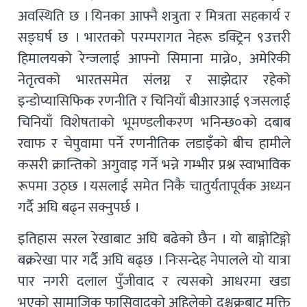
अवस्थिति छ । यिनका आफ्नै शत्रुता र मित्रता सहकार्य र
सङ्घर्ष छ । भारतको परम्परागत नेहरू डक्ट्रिन ९उत्तरी
हिमालयको रेन्जलाई आफ्नो सिमाना मान्ने०, अमेरिकी
नेतृत्वको भारतसमेत संलग्न र साझेदार रहेको
इन्डोप्यासिफिक रणनीति र चिनियाँ बीआरआई ९जसलाई
चिनियाँ विशेषताको भूमण्डलीकरण भनिन्छ०को दबाब
रवाफ र चेपुवामा पर्ने रणनीतिक लडाइँको बीच हामीले
कसरी क्रान्तिको अगुवाइ गर्ने भन्ने गम्भीर प्रश्न स्वाभाविक
रूपमा उठ्छ । यसलाई समेत निकै चातुर्यतापूर्वक अध्यन
गर्दै अघि बढ्न सक्नुपर्छ ।
इतिहास सरल रेखाबाट अघि बढेको छैन । यो बाङ्गोटिङ्गो
बक्ररेखा पार गर्दै अघि बढ्छ । निःसन्देह नेपालले यो यात्रा
पार नगरी दलाल पुँजीवाद र त्यसको आधरमा खडा
भएको सामाजिक फासिवादको अहिलेको दुश्चक्रबाट मुक्ति