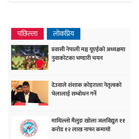
पछिल्ला
लोकप्रिय
प्रवासी नेपाली मञ्च यूएईको अध्यक्षमा
नुवाकोटका भण्डारी चयन
देउवाले शंशाक कोइराला नेतृत्वको
भेलालाई सम्बोधन गर्ने
माथिल्लो मैलुङ खोला जलविद्युत ११
करोड १२ लाख नाफा कमायाे