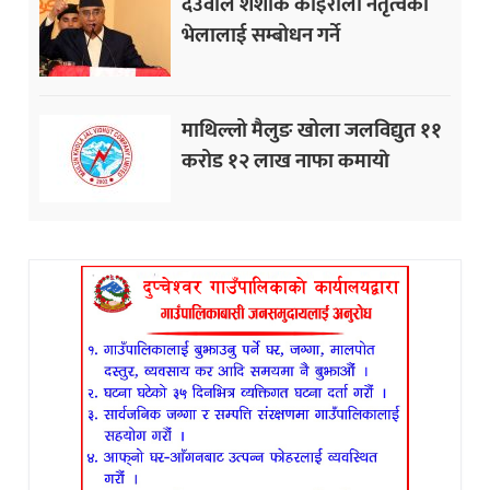
देउवाले शंशाक कोइराला नेतृत्वको
भेलालाई सम्बोधन गर्ने
माथिल्लो मैलुङ खोला जलविद्युत ११
करोड १२ लाख नाफा कमायाे