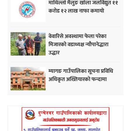
माथिल्लो मैलुङ खोला जलविद्युत ११
करोड १२ लाख नाफा कमायाे
वेवारिसे अवस्थामा फेला परेका
मिजारको वडाध्यक्ष न्यौपानेद्धारा
उद्धार
म्यागङ गाउँपालिका सूचना प्रविधि
अधिकृत अख्तियारको फन्दामा