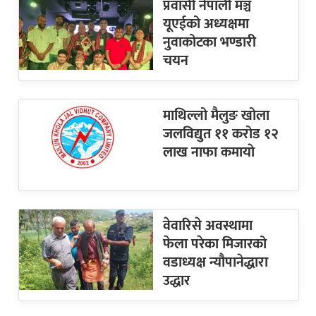
प्रवासी नेपाली मञ्च
यूएईको अध्यक्षमा
नुवाकोटका भण्डारी
चयन
माथिल्लो मैलुङ खोला
जलविद्युत ११ करोड १२
लाख नाफा कमायाे
वेवारिसे अवस्थामा
फेला परेका मिजारको
वडाध्यक्ष न्यौपानेद्धारा
उद्धार