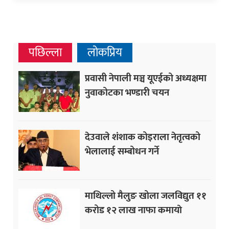
पछिल्ला
लोकप्रिय
प्रवासी नेपाली मञ्च यूएईको अध्यक्षमा
नुवाकोटका भण्डारी चयन
देउवाले शंशाक कोइराला नेतृत्वको
भेलालाई सम्बोधन गर्ने
माथिल्लो मैलुङ खोला जलविद्युत ११
करोड १२ लाख नाफा कमायाे