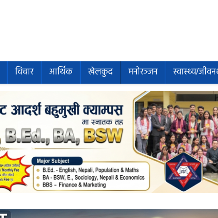
विचार
आर्थिक
खेलकुद
मनोरञ्जन
स्वास्थ्य/जीवन