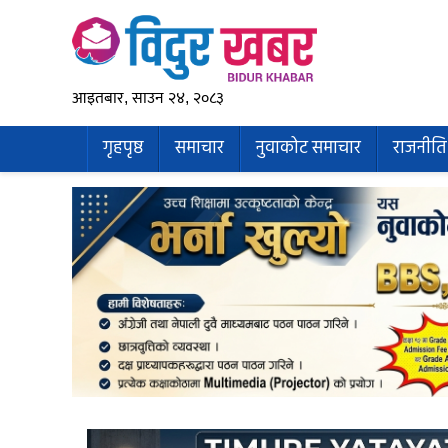
आइतबार, साउन २४, २०८३
गृहपृष्ठ
समाचार
नुवाकोट समाचार
राजनीति