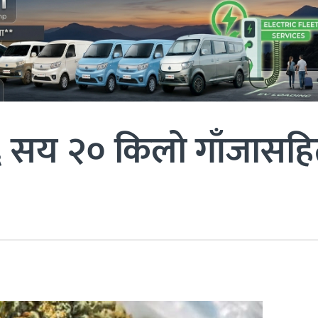
६ सय २० किलो गाँजासह