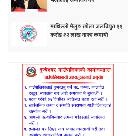
भेलालाई सम्बोधन गर्ने
माथिल्लो मैलुङ खोला जलविद्युत ११
करोड १२ लाख नाफा कमायाे