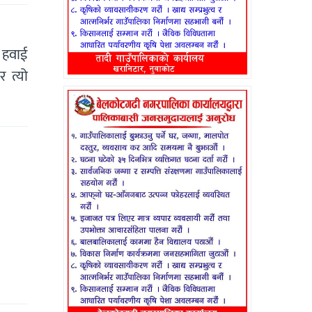
 हवाई
 त्यो