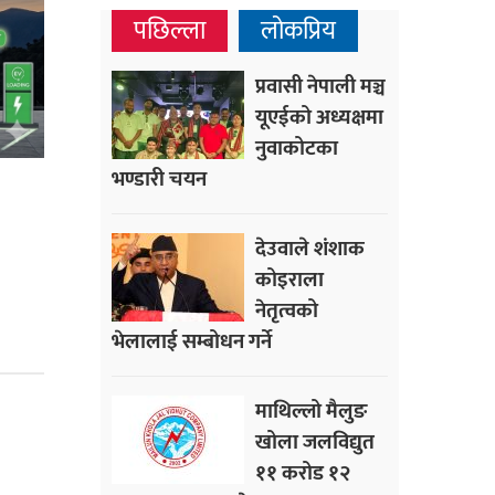
पछिल्ला
लोकप्रिय
प्रवासी नेपाली मञ्च
यूएईको अध्यक्षमा
नुवाकोटका
भण्डारी चयन
०
देउवाले शंशाक
कोइराला
नेतृत्वको
भेलालाई सम्बोधन गर्ने
माथिल्लो मैलुङ
खोला जलविद्युत
११ करोड १२