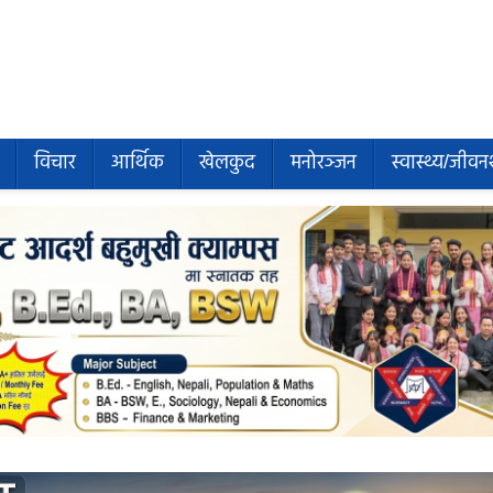
विचार
आर्थिक
खेलकुद
मनोरञ्जन
स्वास्थ्य/जीवन