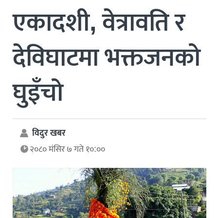
एकादशी, वेत्रावति र
देविघाटमा भक्तजनको
घुइँचो
विदुर खबर
२०८० मंसिर ७ गते १०:००