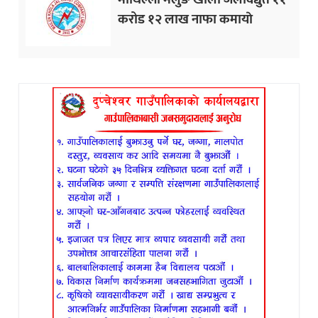
करोड १२ लाख नाफा कमायाे