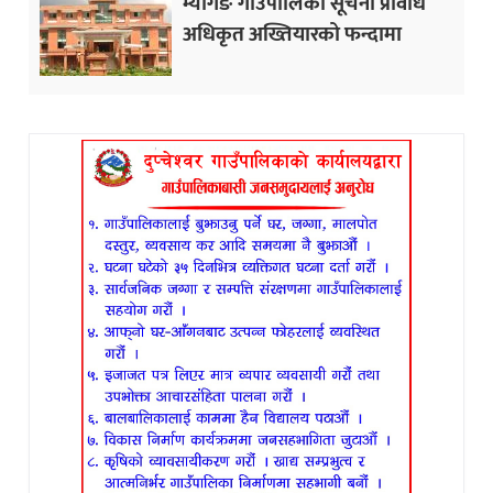
म्यागङ गाउँपालिका सूचना प्रविधि
अधिकृत अख्तियारको फन्दामा