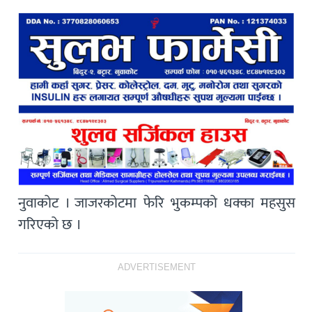
नुवाकाेट । जाजरकाेटमा फेरि भुकम्पकाे धक्का महसुस
गरिएकाे छ ।
ADVERTISEMENT