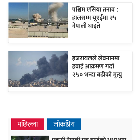
पश्चिम एसिया तनाव :
हालसम्म यूएईमा २५
नेपाली घाइते
इजरायलले लेबनानमा
हवाई आक्रमण गर्दा
२५० भन्दा बढीको मृत्यु
पछिल्ला
लोकप्रिय
प्रवासी नेपाली मञ्च यूएईको अध्यक्षमा