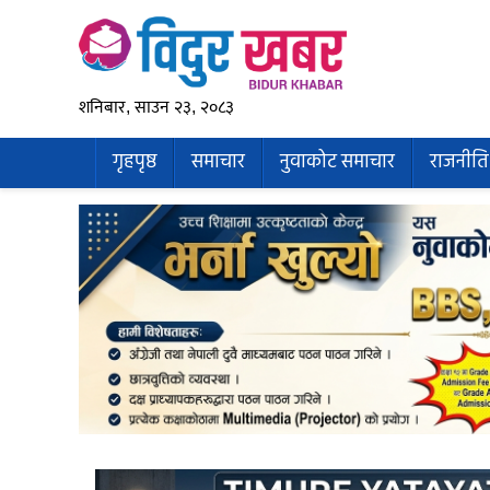
शनिबार, साउन २३, २०८३
गृहपृष्ठ
समाचार
नुवाकोट समाचार
राजनीति