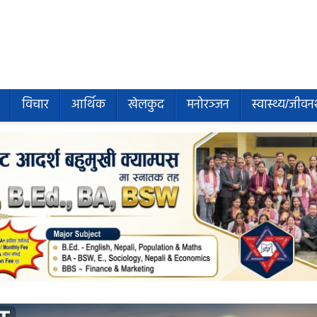
विचार
आर्थिक
खेलकुद
मनोरञ्जन
स्वास्थ्य/जीवन