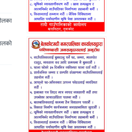
गोलका
पालको