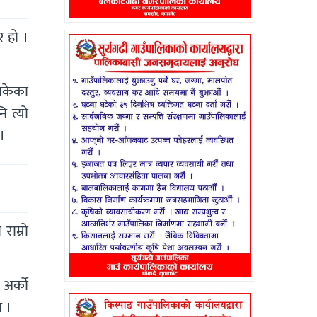
 हो ।
इसकेका
ि त्यो
।
राम्रो
 अर्को
न ।