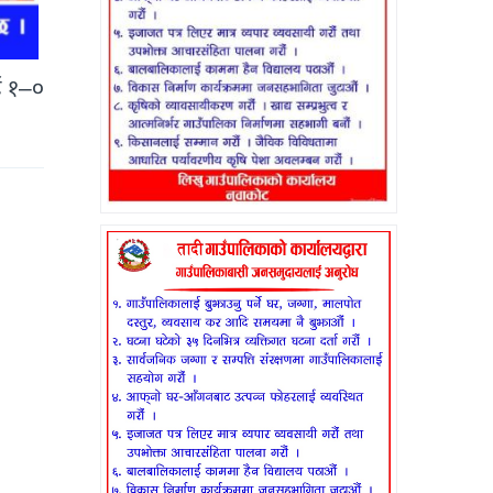
ई १–०