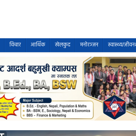
विचार
आर्थिक
खेलकुद
मनोरञ्जन
स्वास्थ्य/जीवन