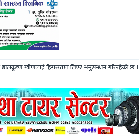
मन्त्री बालकृष्ण खाँणलाई हिरासतमा लिएर अनुसन्धान गरिरहेको छ ।