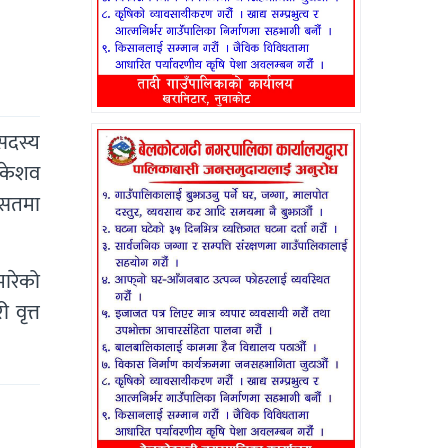
 सदस्य
ा केशव
ासतमा
मारेको
वृत्त